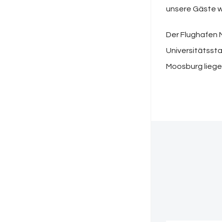
unsere Gäste w
Der Flughafen M
Universitätsst
Moosburg liegen